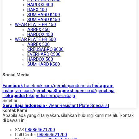
HARDOX 400
RAEX 400
SUMIHARD K400
SUMIHARD K450
WEAR PLATE HB 450
ABREX 450
HARDOX 450
WEAR PLATE HB 500
ABREX 500
CREUSABRO 8000
EVERHARD C500
HARDOX 500
SUMIHARD K500
Social Media
Facebook
facebook.com/geraibajaindonesia
Instagram
instagram.com/geraibaja
Shopee
shopee.co.id/geraibaja
Tokopedia
tokopedia.com/geraibaja
Sidebar
Gerai Baja Indonesia
- Wear Resistant Plate Specialist
Kontak Kami
Apabila ada yang ditanyakan, silahkan hubungi kami melalui kontak
di bawah ini.
SMS
085864621700
Call Center
085864621700