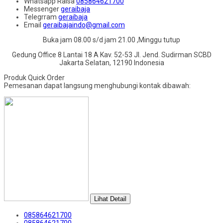
Whatsapp
Raisa
085864621700
Messenger
geraibaja
Telegrram
geraibaja
Email
geraibajaindo@gmail.com
Buka jam 08.00 s/d jam 21.00 ,Minggu tutup
Gedung Office 8 Lantai 18 A Kav. 52-53 Jl. Jend. Sudirman SCBD
Jakarta Selatan, 12190 Indonesia
Produk Quick Order
Pemesanan dapat langsung menghubungi kontak dibawah:
Lihat Detail
085864621700
085864621700