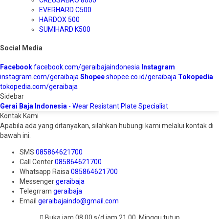
EVERHARD C500
HARDOX 500
SUMIHARD K500
Social Media
Facebook
facebook.com/geraibajaindonesia
Instagram
instagram.com/geraibaja
Shopee
shopee.co.id/geraibaja
Tokopedia
tokopedia.com/geraibaja
Sidebar
Gerai Baja Indonesia
- Wear Resistant Plate Specialist
Kontak Kami
Apabila ada yang ditanyakan, silahkan hubungi kami melalui kontak di
bawah ini.
SMS
085864621700
Call Center
085864621700
Whatsapp
Raisa
085864621700
Messenger
geraibaja
Telegrram
geraibaja
Email
geraibajaindo@gmail.com
Buka jam 08.00 s/d jam 21.00 ,Minggu tutup