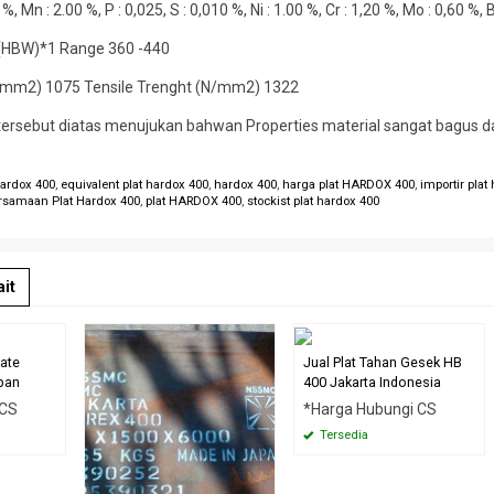
0 %, Mn : 2.00 %, P : 0,025, S : 0,010 %, Ni : 1.00 %, Cr : 1,20 %, Mo : 0,60 %, 
 (HBW)*1 Range 360 -440
N/mm2) 1075 Tensile Trenght (N/mm2) 1322
tersebut diatas menujukan bahwan Properties material sangat bagus d
 hardox 400
,
equivalent plat hardox 400
,
hardox 400
,
harga plat HARDOX 400
,
importir plat
rsamaan Plat Hardox 400
,
plat HARDOX 400
,
stockist plat hardox 400
it
late
Jual Plat Tahan Gesek HB
pan
400 Jakarta Indonesia
 CS
*Harga Hubungi CS
Tersedia