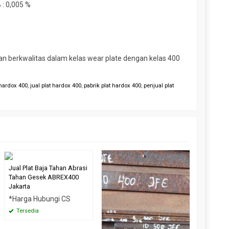
B : 0,005 %
an berkwalitas dalam kelas wear plate dengan kelas 400
 hardox 400
,
jual plat hardox 400
,
pabrik plat hardox 400
,
penjual plat
Distribut
Gesek A
Jual Plat Baja Tahan Abrasi
Indonesi
Tahan Gesek ABREX400
Jakarta
*Harga 
*Harga Hubungi CS
Tersed
Tersedia