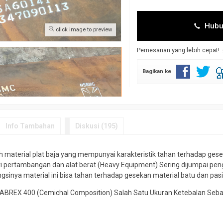
Hubu
click image to preview
Pemesanan yang lebih cepat!
Bagikan ke
Info Tambahan
Diskusi (195)
material plat baja yang mempunyai karakteristik tahan terhadap geseka
i pertambangan dan alat berat (Heavy Equipment) Sering dijumpai peng
gsinya material ini bisa tahan terhadap gesekan material batu dan pasi
ABREX 400 (Cemichal Composition) Salah Satu Ukuran Ketebalan Sebaga