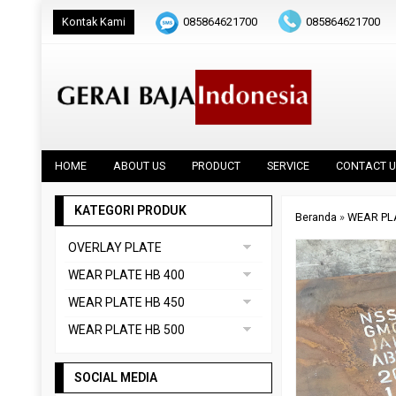
Kontak Kami
085864621700
085864621700
HOME
ABOUT US
PRODUCT
SERVICE
CONTACT U
KATEGORI PRODUK
Beranda
»
WEAR PL
OVERLAY PLATE
DAINOX
WEAR PLATE HB 400
Uncategorized
ABREX 400
WEAR PLATE HB 450
VAUTID 100
CREUSABRO 4800
ABREX 450
WEAR PLATE HB 500
EVERHARD C400
HARDOX 450
ABREX 500
HARDOX 400
SOCIAL MEDIA
CREUSABRO 8000