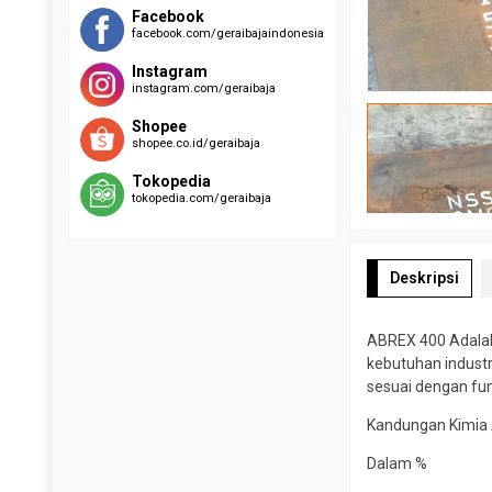
RAEX 400
EVERHARD C500
Facebook
facebook.com/geraibajaindonesia
SUMIHARD K400
HARDOX 500
SUMIHARD K450
Instagram
SUMIHARD K500
instagram.com/geraibaja
Shopee
shopee.co.id/geraibaja
Tokopedia
tokopedia.com/geraibaja
Deskripsi
ABREX 400 Adalah 
kebutuhan industr
sesuai dengan fun
Kandungan Kimia 
Dalam %