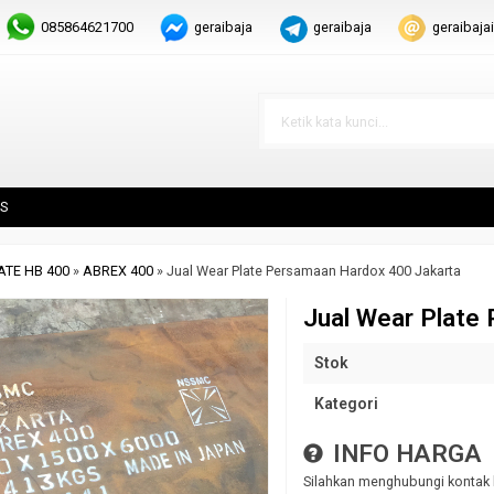
085864621700
geraibaja
geraibaja
geraibaj
S
ATE HB 400
»
ABREX 400
»
Jual Wear Plate Persamaan Hardox 400 Jakarta
Jual Wear Plate
Stok
Kategori
INFO HARGA
Silahkan menghubungi kontak 